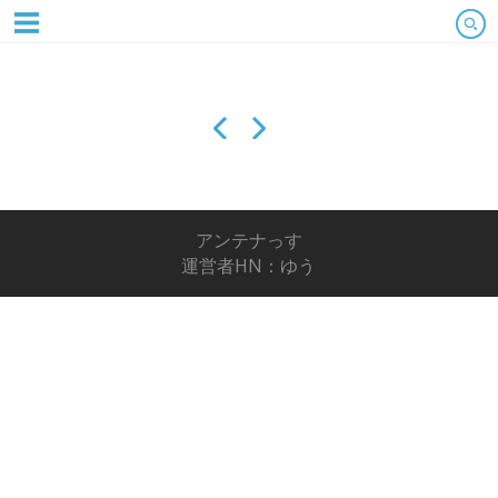
アンテナっす
運営者HN：ゆう